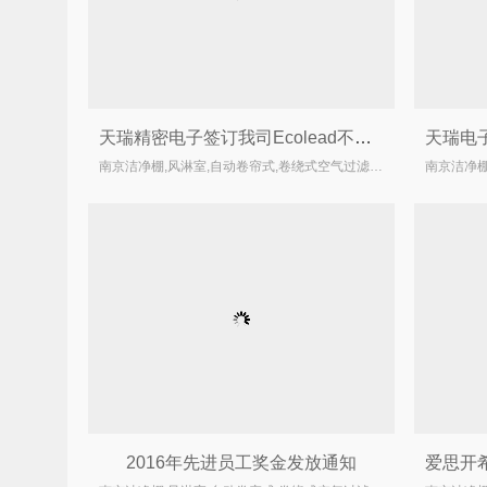
天瑞精密电子签订我司Ecolead不锈钢风淋室合同
南京洁净棚,风淋室,自动卷帘式,卷绕式空气过滤器厂家
2016年先进员工奖金发放通知