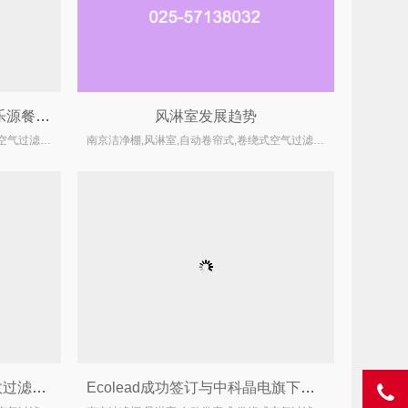
安装GMP款风淋室的南京儒乐源餐饮食品车间风淋室通过验收
风淋室发展趋势
南京洁净棚,风淋室,自动卷帘式,卷绕式空气过滤器厂家
南京洁净棚,风淋室,自动卷帘式,卷绕式空气过滤器厂家
南京伊希欧完成新一批初中效过滤、化学过滤器、卷绕式过滤器、防爆卷绕式空气过滤器的交货验收工作
Ecolead成功签订与中科晶电旗下生产子公司FFU及超高效过滤器合同