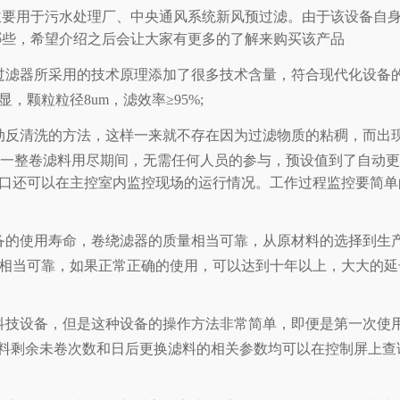
主要用于污水处理厂、中央通风系统新风预过滤。由于该设备自
哪些，希望介绍之后会让大家有更多的了解来购买该产品
过滤器所采用的技术原理添加了很多技术含量，符合现代化设备
，颗粒粒径8um，滤效率≥95%
;
动反清洗的方法，这样一来就不存在因为过滤物质的粘稠，而出
束到一整卷滤料用尽期间，无需任何人员的参与，预设值到了自动
口还可以在主控室内监控现场的运行情况。工作过程监控要简单
备的使用寿命，卷绕滤器的质量相当可靠，从原材料的选择到生
相当可靠，如果正常正确的使用，可以达到十年以上，大大的延
科技设备，但是这种设备的操作方法非常简单，即便是第一次使
料剩余未卷次数和日后更换滤料的相关参数均可以在控制屏上查询到